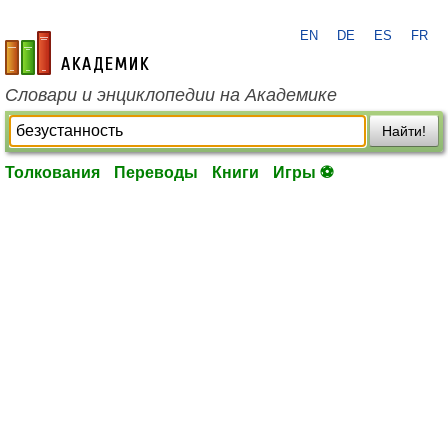
EN
DE
ES
FR
academic.ru
Словари и энциклопедии на Академике
Найти!
Толкования
Переводы
Книги
Игры ⚽